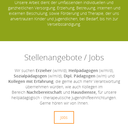
Unsere Arbeit dient der umfassenden individuellen und
ganzheitlichen Versorgung, Erziehung, Betreuung, internen und
externen Beschulung, sowie Förderung und Therapie, der uns
anvertrauten Kinder und Jugendlichen, bei Bedarf, bis hin zur
Verselbständigung.
Stellenangebote / Jobs
Wir suchen
Erzieher
(w/m/d),
Heilpädagogen
(w/m/d),
Sozialpädagogen
(w/m/d),
Dipl. Pädagogen
(w/m) und
Kollegen mit Erfahrung
, die gerne auch mehr Verantwortung
übernehmen würden, wie auch Kollegen im
Bereich
Nachtbereitschaft
und
Hausdienste,
für unsere
heilpädagogisch - therapeutische Jugend­hilfe­einrichtungen.
Gerne hören wir von Ihnen.
Jobs