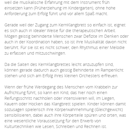
weil die musikalische Erfahrung mit dem Instrument früh
einsetzen kann (Früherziehung im Kindergarten), ohne hohe
Anforderung zum Erfolg führt und vor allem Spaß macht.
Gerade weil der Zugang zum KernKlangbrett so einfach ist, eignet
es sich auch in idealer Weise für die therapeutischen Arbeit.
Mögen geistig behinderte Menschen zwar Defizite im Denken oder
auch in der Koordination haben, so ist ihre Musikalität davon nicht
berührt. Für sie ist es nicht schwer, den Rhythmus einer Melodie
zu erfassen und mitzuschwingen.
Da die Saiten des KernKlangbrettes leicht anzuzupfen sind,
können gerade dadurch auch geistig Behinderte im Rampenlicht
stehen und sich am Erfolg ihres kleinen Orchesters erfreuen.
Wenn der frühe Werdegang des Menschen vom Krabbeln zur
Aufrichtung führt, so kann ein Kind, das hier noch einen
Reifungsschritt nachholen oder intensivieren will, im Liegen,
Kauern oder Hocken das Klangbrett spielen. Kinder können damit
sozusagen spielerisch ihre Körperwahrnehmung (Gleichgewicht)
sensibilisieren, dabei auch ihre Körperteile spüren und orten, was
eine wesentliche Voraussetzung für den Erwerb von
Kulturtechniken wie Lesen, Schreiben und Rechnen ist.