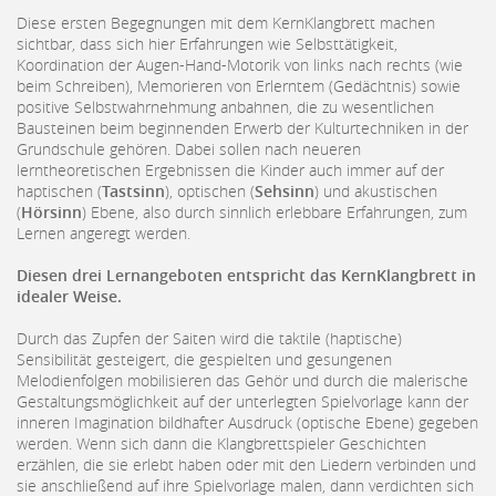
Diese ersten Begegnungen mit dem KernKlangbrett machen
sichtbar, dass sich hier Erfahrungen wie Selbsttätigkeit,
Koordination der Augen-Hand-Motorik von links nach rechts (wie
beim Schreiben), Memorieren von Erlerntem (Gedächtnis) sowie
positive Selbstwahrnehmung anbahnen, die zu wesentlichen
Bausteinen beim beginnenden Erwerb der Kulturtechniken in der
Grundschule gehören. Dabei sollen nach neueren
lerntheoretischen Ergebnissen die Kinder auch immer auf der
haptischen (
Tastsinn
), optischen (
Sehsinn
) und akustischen
(
Hörsinn
) Ebene, also durch sinnlich erlebbare Erfahrungen, zum
Lernen angeregt werden.
Diesen drei Lernangeboten entspricht das KernKlangbrett in
idealer Weise.
Durch das Zupfen der Saiten wird die taktile (haptische)
Sensibilität gesteigert, die gespielten und gesungenen
Melodienfolgen mobilisieren das Gehör und durch die malerische
Gestaltungsmöglichkeit auf der unterlegten Spielvorlage kann der
inneren Imagination bildhafter Ausdruck (optische Ebene) gegeben
werden. Wenn sich dann die Klangbrettspieler Geschichten
erzählen, die sie erlebt haben oder mit den Liedern verbinden und
sie anschließend auf ihre Spielvorlage malen, dann verdichten sich