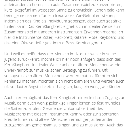
aufeinander zu hören, sich aufs Zusammenspiel zu konzentrieren,
kurz Taktgefühl im weitesten Sinne zu entwickeln. Schon bald kann
beim gemeinsamen Tun ein freudvolles Wir-Gefühl entstehen,
indem sich das Kind als Individuum geborgen, aber auch gestärkt
fühlen kann. Das KernKlangbrett eignet sich in idealer Weise zum
Zusammenspiel mit anderen Instrumenten. Erwähnen möchte ich
hier die Instrumente Zitter, Hackbrett, Gitarre, Flöte, Keyboard und
das eine Oktave tiefer gestimmte Bass-KernKlangbrett.
Und weil es heißt, dass der Mensch im Alter teilweise in seine
Jugend zurückkehrt, möchte ich hier noch anfügen, dass sich das
KernKlangbrett in idealer Weise anbietet ältere Menschen wieder
unverkrampft zur musikalischen Betätigung zu führen. Oft
verkapseln sich ältere Menschen, werden mutlos, fürchten sich
Fehler zu machen, möchten sich nicht blamieren und werden auch
oft vor lauter Ängstlichkeit lethargisch, kurz, ein wenig wie Kinder.
Auch hier ermöglicht das KernKlangbrett einen leichten Zugang zur
Musik, denn auch wenig gelenkige Finger lernen es fast mühelos
die Saiten zu zupfen. Gerade die Unkompliziertheit des
Musizierens mit diesem Instrument kann wieder zur spontanen
Freude führen und ältere Menschen ermutigen, aufeinander
zuzugehen um gemeinsam zu singen und zu musizieren. Auch das