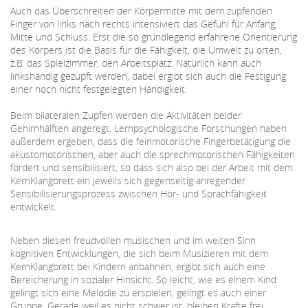
Auch das Überschreiten der Körpermitte mit dem zupfenden
Finger von links nach rechts intensiviert das Gefühl für Anfang,
Mitte und Schluss. Erst die so grundlegend erfahrene Orientierung
des Körpers ist die Basis für die Fähigkeit, die Umwelt zu orten,
z.B. das Spielzimmer, den Arbeitsplatz. Natürlich kann auch
linkshändig gezupft werden, dabei ergibt sich auch die Festigung
einer noch nicht festgelegten Händigkeit.
Beim bilateralen Zupfen werden die Aktivitäten beider
Gehirnhälften angeregt. Lernpsychologische Forschungen haben
außerdem ergeben, dass die feinmotorische Fingerbetätigung die
akustomotorischen, aber auch die sprechmotorischen Fähigkeiten
fördert und sensibilisiert, so dass sich also bei der Arbeit mit dem
KernKlangbrett ein jeweils sich gegenseitig anregender
Sensibilisierungsprozess zwischen Hör- und Sprachfähigkeit
entwickelt.
Neben diesen freudvollen musischen und im weiten Sinn
kognitiven Entwicklungen, die sich beim Musizieren mit dem
KernKlangbrett bei Kindern anbahnen, ergibt sich auch eine
Bereicherung in sozialer Hinsicht. So leicht, wie es einem Kind
gelingt sich eine Melodie zu erspielen, gelingt es auch einer
Gruppe. Gerade weil es nicht schwer ist, bleiben Kräfte frei